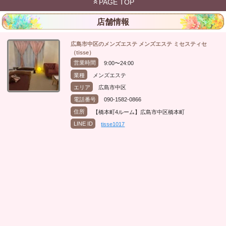
PAGE TOP
店舗情報
広島市中区のメンズエステ メンズエステ ミセスティセ
（tisse）
営業時間
9:00〜24:00
業種
メンズエステ
エリア
広島市中区
電話番号
090-1582-0866
住所
【橋本町4ルーム】広島市中区橋本町
LINE ID
tisse1017