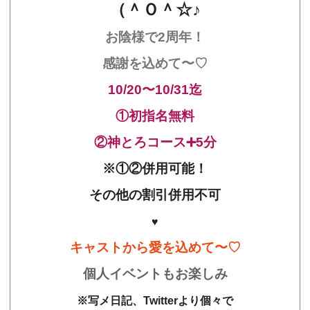
（＾Ｏ＾☆♪
お陰様で2周年！
感謝を込めて〜♡
10/20〜10/31迄
①初指名無料
②
神とろコース➕5分
※①②併用可能！
その他の割引併用不可
♥
キャストから愛を込めて〜♡
個人イベントもお楽しみ
※写メ日記、Twitterより個々で