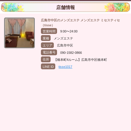
店舗情報
広島市中区のメンズエステ メンズエステ ミセスティセ
（tisse）
営業時間
9:00〜24:00
業種
メンズエステ
エリア
広島市中区
電話番号
090-1582-0866
住所
【橋本町4ルーム】広島市中区橋本町
LINE ID
tisse1017