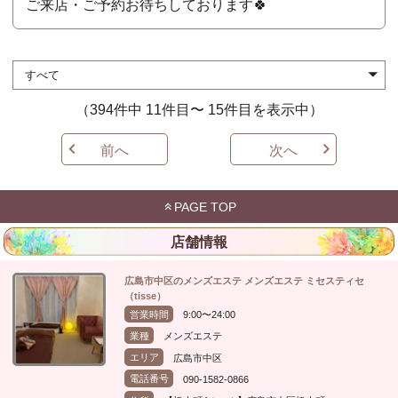
ご来店・ご予約お待ちしております🍀
（394件中 11件目〜 15件目を表示中）
前へ
次へ
PAGE TOP
店舗情報
広島市中区のメンズエステ メンズエステ ミセスティセ
（tisse）
営業時間
9:00〜24:00
業種
メンズエステ
エリア
広島市中区
電話番号
090-1582-0866