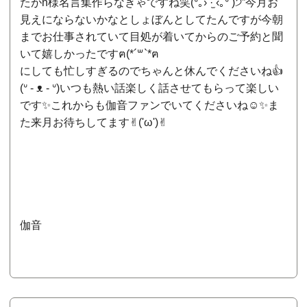
たがn様名言集作らなきゃですね笑(ᐡ｡› ·̫ ‹｡ᐡ )੭”今月お
見えにならないかなとしょぼんとしてたんですが今朝
までお仕事されていて目処が着いてからのご予約と聞
いて嬉しかったですฅ(*´꒳`*ฅ
にしても忙しすぎるのでちゃんと休んでくださいね👍
(ᐡ - ᴥ - ᐡ)いつも熱い話楽しく話させてもらって楽しい
です✨これからも伽音ファンでいてくださいね☺️✨ま
た来月お待ちしてます✌︎('ω')✌︎
伽音