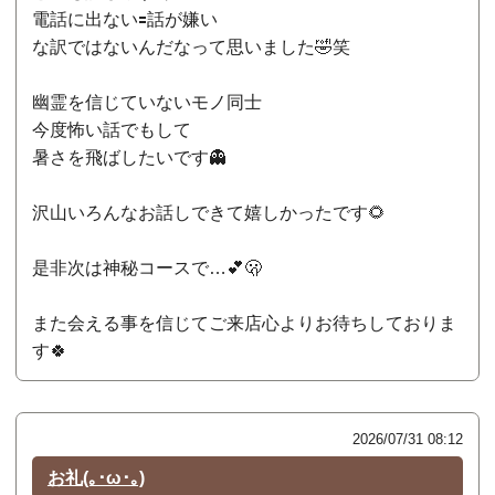
電話に出ない🟰話が嫌い
な訳ではないんだなって思いました🤣笑
幽霊を信じていないモノ同士
今度怖い話でもして
暑さを飛ばしたいです👻
沢山いろんなお話しできて嬉しかったです🌻
是非次は神秘コースで…💕🫢
また会える事を信じてご来店心よりお待ちしておりま
す🍀
2026/07/31 08:12
お礼(｡･ω･｡)