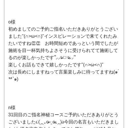
o様
初めましてのご予約ご指名いただきありがとうござい
ました"(∩>ω<∩)"インスピレーションで来てくれたみ
たいですね👏👏 お時間短めであっという間でしたが
施術を目一杯気持ちよさそうに受けられてて施術して
るのが楽しかったです՞⸝⸝ᵒ̴̶̷ 𓈞 ᵒ̴̶̷⸝⸝՞
楽しくお話もできて嬉しかったです"(∩>ω<∩)"
次は長めにしますねって言葉楽しみに待ってますね(๑ ́
ᄇ`๑)
n様
31回目のご指名神秘コースご予約いただきありがとう
ございました‎૮(⁔｡o̶̶̷ ·̫ o̶̶̷｡⁔)ა今回の名言もいただきまし