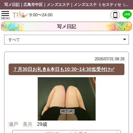
写メ日記｜広島市中区｜メンズエステ｜メンズエステ ミセスティセ（tisse）
9:00〜24:00
MENU
写メ日記
2026/07/31 08:28
７月30日お礼📓&本日も10:30~14:30迄受付け✅
瀬戸 美月
29歳