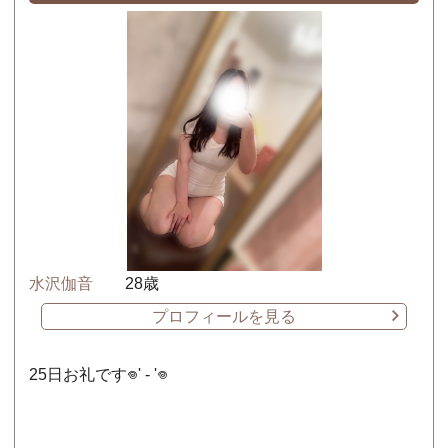
水沢伽音
28歳
プロフィールを見る
25日お礼です𖦹‎' ‐ '𖦹‎‎